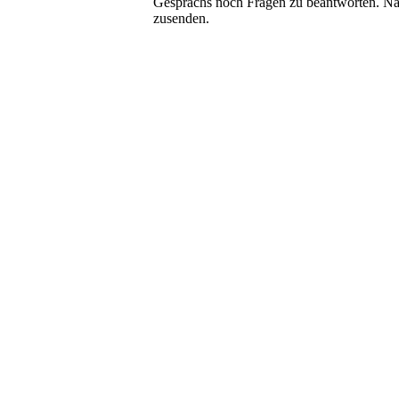
Gesprächs noch Fragen zu beantworten. Natü
zusenden.